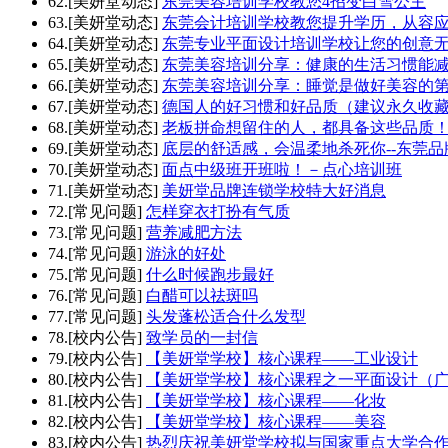
62.[美妍堂动态]
东莞美容培训学校教您4招变白雪公主
63.[美妍堂动态]
东莞会计培训学校教您提升学历，从容
64.[美妍堂动态]
东莞专业平面设计培训学校让您的创意
65.[美妍堂动态]
东莞美容培训分享：健康的生活习惯能
66.[美妍堂动态]
东莞美容培训分享：睡觉是做好美容的
67.[美妍堂动态]
德国人的好习惯和好品质（建议永久收
68.[美妍堂动态]
老板拼命想留住的人，都具备这些品质
69.[美妍堂动态]
底层的舒适感，会温柔地杀死你--东莞
70.[美妍堂动态]
面点中级班开班啦！－点心培训班
71.[美妍堂动态]
美妍堂品牌连锁学校特大好消息
72.[常见问题]
怎样穿衣打扮有气质
73.[常见问题]
营养减肥方法
74.[常见问题]
游泳的好处
75.[常见问题]
什么时候跑步最好
76.[常见问题]
白醋可以祛斑吗
77.[常见问题]
头发蓬松适合什么发型
78.[校内公告]
致学员的一封信
79.[校内公告]
【美妍堂学校】核心课程——工业设计
80.[校内公告]
【美妍堂学校】核心课程之一平面设计（
81.[校内公告]
【美妍堂学校】核心课程——化妆
82.[校内公告]
【美妍堂学校】核心课程——美容
83.[校内公告]
热烈庆祝美妍堂学校拟与国家重点大学合