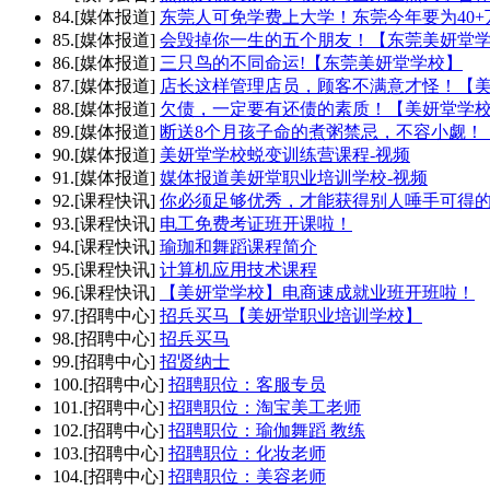
84.[媒体报道]
东莞人可免学费上大学！东莞今年要为40
85.[媒体报道]
会毁掉你一生的五个朋友！【东莞美妍堂
86.[媒体报道]
三只鸟的不同命运!【东莞美妍堂学校】
87.[媒体报道]
店长这样管理店员，顾客不满意才怪！【
88.[媒体报道]
欠债，一定要有还债的素质！【美妍堂学
89.[媒体报道]
断送8个月孩子命的煮粥禁忌，不容小觑！
90.[媒体报道]
美妍堂学校蜕变训练营课程-视频
91.[媒体报道]
媒体报道美妍堂职业培训学校-视频
92.[课程快讯]
你必须足够优秀，才能获得别人唾手可得
93.[课程快讯]
电工免费考证班开课啦！
94.[课程快讯]
瑜珈和舞蹈课程简介
95.[课程快讯]
计算机应用技术课程
96.[课程快讯]
【美妍堂学校】电商速成就业班开班啦！
97.[招聘中心]
招兵买马【美妍堂职业培训学校】
98.[招聘中心]
招兵买马
99.[招聘中心]
招贤纳士
100.[招聘中心]
招聘职位：客服专员
101.[招聘中心]
招聘职位：淘宝美工老师
102.[招聘中心]
招聘职位：瑜伽舞蹈 教练
103.[招聘中心]
招聘职位：化妆老师
104.[招聘中心]
招聘职位：美容老师