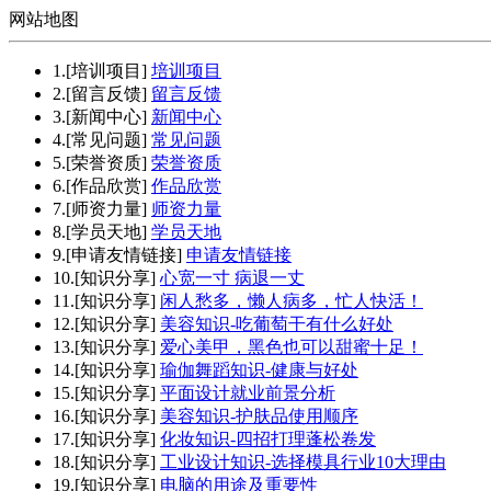
网站地图
1.[培训项目]
培训项目
2.[留言反馈]
留言反馈
3.[新闻中心]
新闻中心
4.[常见问题]
常见问题
5.[荣誉资质]
荣誉资质
6.[作品欣赏]
作品欣赏
7.[师资力量]
师资力量
8.[学员天地]
学员天地
9.[申请友情链接]
申请友情链接
10.[知识分享]
心宽一寸 病退一丈
11.[知识分享]
闲人愁多，懒人病多，忙人快活！
12.[知识分享]
美容知识-吃葡萄干有什么好处
13.[知识分享]
爱心美甲，黑色也可以甜蜜十足！
14.[知识分享]
瑜伽舞蹈知识-健康与好处
15.[知识分享]
平面设计就业前景分析
16.[知识分享]
美容知识-护肤品使用顺序
17.[知识分享]
化妆知识-四招打理蓬松卷发
18.[知识分享]
工业设计知识-选择模具行业10大理由
19.[知识分享]
电脑的用途及重要性