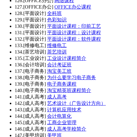
126.[OFFICE办公]
网络课程
127.[OFFICE办公]
OFFICE办公课程
128.[平面设计]
全科班
129.[平面设计]
色彩知识
130.[平面设计]
平面设计课程：印前工艺
131.[平面设计]
平面设计课程：设计课程
132.[平面设计]
平面设计课程：软件课程
133.[维修电工]
维修电工
134.[茶艺培训]
茶艺培训
135.[工业设计]
工业设计课程简介
136.[会计培训]
会计考证班
137.[电子商务]
淘宝美工班
138.[电子商务]
为什么要学习电子商务
139.[电子商务]
电子商务课程
140.[电子商务]
淘宝精英班课程简介
141.[成人高考]
成人高考
142.[成人高考]
艺术设计（广告设计方向）
143.[成人高考]
计算机应用技术
144.[成人高考]
会计电算化
145.[成人高考]
工商企业管理
146.[成人高考]
成人高考学校简介
147.[美甲培训]
美甲班