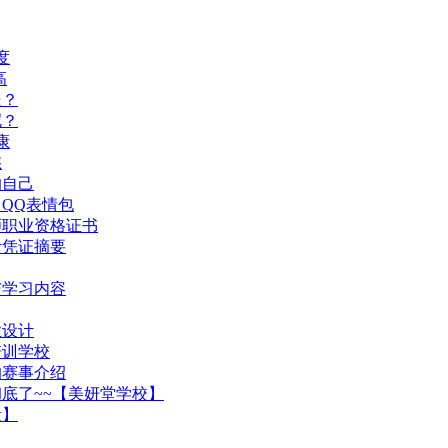
度
高
处？
呢？
康
愁
的自己
QQ表情包
师职业资格证书
计凭证摘要
与学习内容
业设计
培训学校
的赛事介绍
底了~~【美妍堂学校】
量】