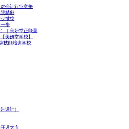
应对会计行业竞争
无限精彩
减少皱纹
第一步
藏）｜美妍堂正能量
！【美妍堂学校】
品牌技能培训学校
广告设计）
作开设大专