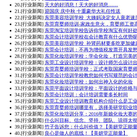
20.[行业新闻]
天大的好消息！天大的好消息……
21.[行业新闻]
迎国庆 庆中秋 十重豪华大礼任性送
22.[行业新闻]
东莞美容培训学校_大姨妈决定女人衰老速
23.[行业新闻]
东莞育婴师培训-家政生意火，育婴师工资
24.[行业新闻]
东莞淘宝培训学校告诉你学校淘宝有何好
25.[行业新闻]
东莞会计培训学校在会计教育有什么优势
26.[行业新闻]
东莞美容培训学校_补肾药材要多吃更加健
27.[行业新闻]
东莞会计培训：不再为增值税发票开具发
28.[行业新闻]
东莞化妆培训学校：学会化妆，打造完美
29.[行业新闻]
东莞工业设计培训学校：设计师怎么设计出
30.[行业新闻]
东莞育婴师培训学校：正式考取国家育婴
31.[行业新闻]
东莞会计培训学校教您如何书写规范的会
32.[行业新闻]
东莞化妆培训学校：如何出神入化的化妆
33.[行业新闻]
东莞平面设计培训学校：平面设计的价格
34.[行业新闻]
东莞会计培训：会计培训需要多长时间
35.[行业新闻]
东莞工业设计培训教育机构介绍什么是工
36.[行业新闻]
东莞育婴师培训哪里有，选择美研堂职业
37.[行业新闻]
东莞化妆培训分享：2016年新娘化妆大赛
38.[行业新闻]
什么叫目标、信念、坚持、团队、说得太彻
39.[行业新闻]
竹子告诉您：什么叫价值？【美妍堂正能
40.[行业新闻]
良心是做人的底线！【美妍堂正能量】