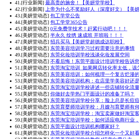
41.[行业新闻]
最高贵的施舍！【美妍堂学校】
42.[行业新闻]
上帝为什么不奖励好人（深度好文）【美
43.[美妍堂动态]
包工学堂公告
44.[美妍堂动态]
包工学堂365公告
45.[美妍堂动态]
0元免费学技术！赶紧行动吧！！！
46.[美妍堂动态]
半永久 纹绣 速成班 开班啦！！！
47.[美妍堂动态]
招兵买马【美妍堂超德成达职校】
48.[美妍堂动态]
东莞美容培训学习过程需要注意的事情
49.[美妍堂动态]
东莞化妆培训学校浅谈化妆发展空间
50.[美妍堂动态]
不看后悔！东莞平面设计培训学校告诉
51.[美妍堂动态]
东莞淘宝培训_如果网店转化率太低，该
52.[美妍堂动态]
东莞美容培训：如何梳理一个复古烂漫
53.[美妍堂动态]
东莞美容培训机构：在店里学美容好还
54.[美妍堂动态]
东莞淘宝培训学校讲述一些店铺转化流
55.[美妍堂动态]
你做好去学热门平面设计的准备了吗？
56.[美妍堂动态]
东莞美容培训学校分享：脸上总是长痘
57.[美妍堂动态]
东莞育婴师培训学校：月嫂与育婴师有
58.[美妍堂动态]
东莞淘宝培训学校：淘宝卖家做好淘宝
59.[美妍堂动态]
东莞淘宝培训学校：如何适应电商行业
60.[美妍堂动态]
东莞平面设计培训机构哪家好？
61.[美妍堂动态]
东莞化妆培训学校介绍怎样化一个又好