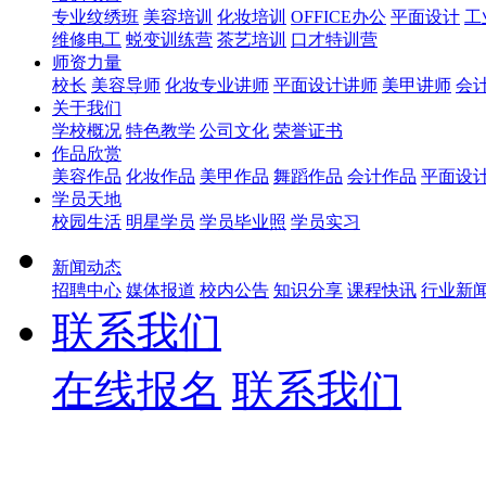
专业纹绣班
美容培训
化妆培训
OFFICE办公
平面设计
工
维修电工
蜕变训练营
茶艺培训
口才特训营
师资力量
校长
美容导师
化妆专业讲师
平面设计讲师
美甲讲师
会
关于我们
学校概况
特色教学
公司文化
荣誉证书
作品欣赏
美容作品
化妆作品
美甲作品
舞蹈作品
会计作品
平面设
学员天地
校园生活
明星学员
学员毕业照
学员实习
新闻动态
招聘中心
媒体报道
校内公告
知识分享
课程快讯
行业新
联系我们
在线报名
联系我们