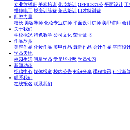
专业纹绣班
美容培训
化妆培训
OFFICE办公
平面设计
工
维修电工
蜕变训练营
茶艺培训
口才特训营
师资力量
校长
美容导师
化妆专业讲师
平面设计讲师
美甲讲师
会
关于我们
学校概况
特色教学
公司文化
荣誉证书
作品欣赏
美容作品
化妆作品
美甲作品
舞蹈作品
会计作品
平面设
学员天地
校园生活
明星学员
学员毕业照
学员实习
新闻动态
招聘中心
媒体报道
校内公告
知识分享
课程快讯
行业新
联系我们
在线报名
联系我们