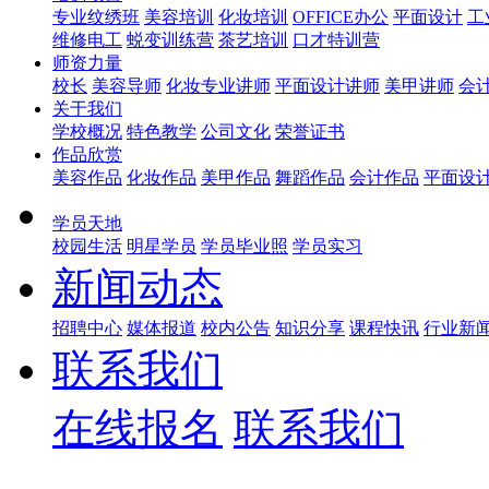
专业纹绣班
美容培训
化妆培训
OFFICE办公
平面设计
工
维修电工
蜕变训练营
茶艺培训
口才特训营
师资力量
校长
美容导师
化妆专业讲师
平面设计讲师
美甲讲师
会
关于我们
学校概况
特色教学
公司文化
荣誉证书
作品欣赏
美容作品
化妆作品
美甲作品
舞蹈作品
会计作品
平面设
学员天地
校园生活
明星学员
学员毕业照
学员实习
新闻动态
招聘中心
媒体报道
校内公告
知识分享
课程快讯
行业新
联系我们
在线报名
联系我们