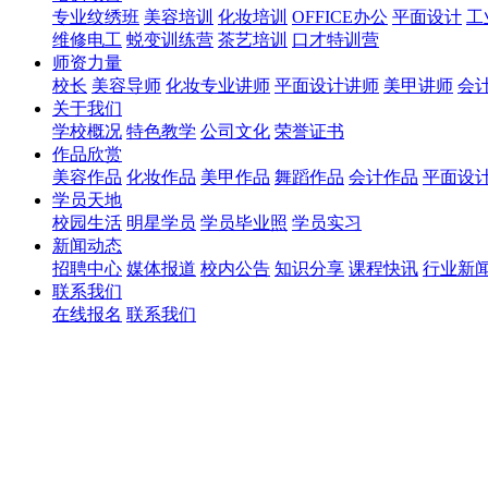
专业纹绣班
美容培训
化妆培训
OFFICE办公
平面设计
工
维修电工
蜕变训练营
茶艺培训
口才特训营
师资力量
校长
美容导师
化妆专业讲师
平面设计讲师
美甲讲师
会
关于我们
学校概况
特色教学
公司文化
荣誉证书
作品欣赏
美容作品
化妆作品
美甲作品
舞蹈作品
会计作品
平面设
学员天地
校园生活
明星学员
学员毕业照
学员实习
新闻动态
招聘中心
媒体报道
校内公告
知识分享
课程快讯
行业新
联系我们
在线报名
联系我们